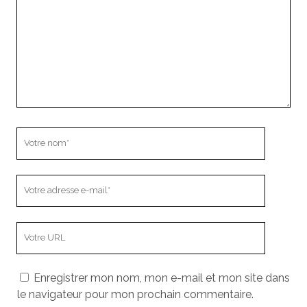
Votre
nom
Votre
adresse
e-
L’adresse
mail
URL
de
Enregistrer mon nom, mon e-mail et mon site dans
votre
le navigateur pour mon prochain commentaire.
site