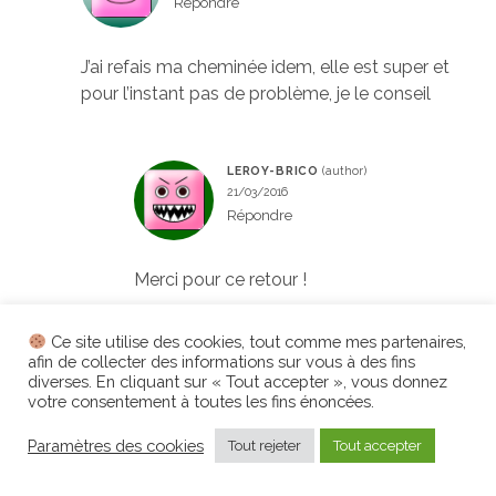
Répondre
J’ai refais ma cheminée idem, elle est super et
pour l’instant pas de problème, je le conseil
LEROY-BRICO
21/03/2016
Répondre
Merci pour ce retour !
Ce site utilise des cookies, tout comme mes partenaires,
OUTREQUIN MARTINE
afin de collecter des informations sur vous à des fins
14/04/2016
diverses. En cliquant sur « Tout accepter », vous donnez
votre consentement à toutes les fins énoncées.
Répondre
Paramètres des cookies
Tout rejeter
Tout accepter
bonjour
je veux relooker ma cheminée et la poutre,je ne sais